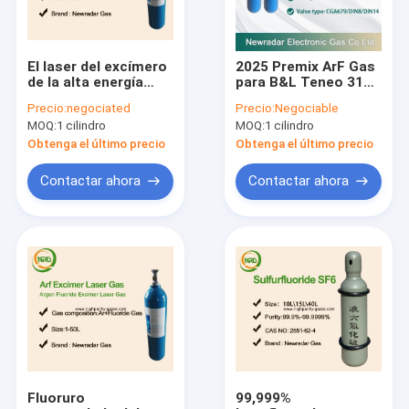
El laser del excímero
2025 Premix ArF Gas
de la alta energía
para B&L Teneo 317
provee de gas ArF
cilindro 20L Din 8
Precio:
negociated
Precio:
Negociable
KrF para la máquina
Argón Neón F2
MOQ:
1 cilindro
MOQ:
1 cilindro
del laser en las
lentes de ojo
Obtenga el último precio
Obtenga el último precio
Contactar ahora
Contactar ahora
Inicio
Productos
Sobre nosotros
Fluoruro
99,999%