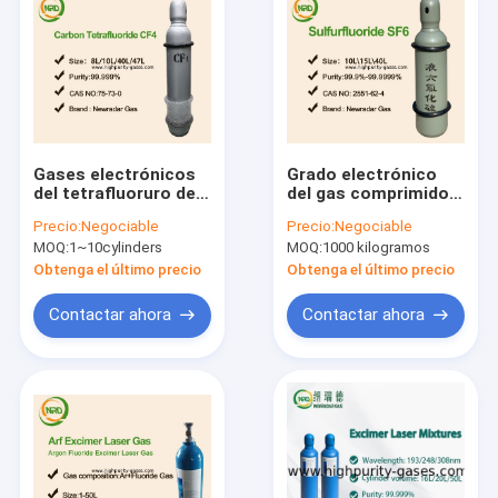
Gases electrónicos
Grado electrónico
del tetrafluoruro del
del gas comprimido
carbono CF4/gas
del azufre del gas no
Precio:
Negociable
Precio:
Negociable
refrigerante R14
inflamable del
MOQ:
1~10cylinders
MOQ:
1000 kilogramos
hexafluorudo
Obtenga el último precio
Obtenga el último precio
Contactar ahora
Contactar ahora