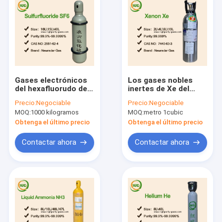
Gases electrónicos
Los gases nobles
del hexafluorudo del
inertes de Xe del
azufre
xenón raro
Precio:
Negociable
Precio:
Negociable
completaron 8L -
MOQ:
1000 kilogramos
MOQ:
metro 1cubic
cilindro 50L no
inflamable
Obtenga el último precio
Obtenga el último precio
Contactar ahora
Contactar ahora