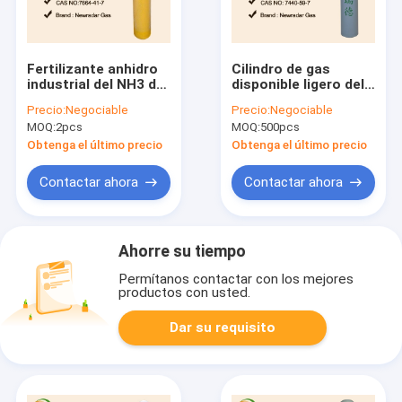
Fertilizante anhidro
Cilindro de gas
industrial del NH3 del
disponible ligero del
amoníaco embalado
helio para el
Precio:
Negociable
Precio:
Negociable
en el tanque del ISO
ambiente de los
MOQ:
2pcs
MOQ:
500pcs
globos
Obtenga el último precio
Obtenga el último precio
Contactar ahora
Contactar ahora
Ahorre su tiempo
Permítanos contactar con los mejores
productos con usted.
Dar su requisito