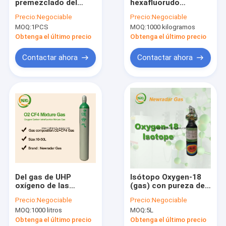
premezclado del
hexafluorudo
Visita a la fábrica
argón del gas,
electrónico SF6 Cas
Precio:
Negociable
Precio:
Negociable
litografía de las
2551-62-4 del azufre
MOQ:
1PCS
MOQ:
1000 kilogramos
mezclas de gases
de los gases
Control de Calidad
193nm de ArF
Obtenga el último precio
Obtenga el último precio
Contacto
Contactar ahora
Contactar ahora
Solicitar una cotización
Gases de la pureza elevada
Gases raros
Gases electrónicos
Del gas de UHP
Isótopo Oxygen-18
oxígeno de las
(gas) con pureza de
Gases orgánicos
mezclas de gases de
≥97 Atom%
Precio:
Negociable
Precio:
Negociable
la especialidad O2 y
Gases isotópicos
MOQ:
1000 litros
MOQ:
5L
CF4 con el fabricante
de la mezcla de
Obtenga el último precio
Obtenga el último precio