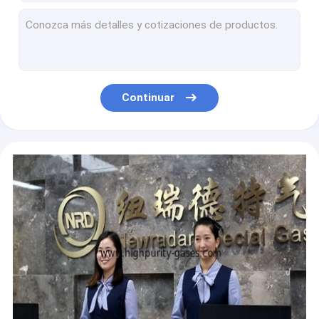
Tetrafluoruro Tetrafluoromethane CAS 7440-59-7 del carbono de gas de electrón
Hexafluorudo refrigerante descolorido del azufre del gas del gas licuado como grado industrial del gas del grado dieléctrico del electrón
99,9999% cilindro de gas de hidrógeno de UHP/gas de hidrógeno comprimido
Xenón Hyperpolarized de MRI 129 no inflamables isotópicos con el cilindro de acero
Gas industrial para la soldadura, gas inflamable descolorido del argón de la pureza elevada
Continuar
la soldadura del argón del cilindro 50L provee de gas la pureza ultra elevada no reactiva
Gas noble CAS 7440-37-1 del argón de los gases de la pureza elevada de AR 99,9999% insípido
La pureza elevada provee de gas el gas del argón en las bombillas que sueldan con autógena el gas UN1006 del argón
Alta presión oxígeno-gas del O2 Cas 7782-44-7 de la pureza elevada del oxidante
La pureza elevada oxígeno-gas O2 provee de gas CAS 7782-44-7, el tanque de oxígeno UN1072