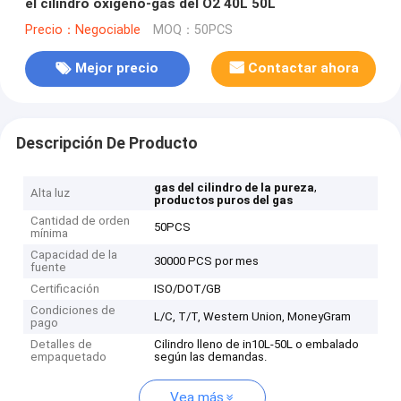
el cilindro oxígeno-gas del O2 40L 50L
Precio：Negociable
MOQ：50PCS
Mejor precio
Contactar ahora
Descripción De Producto
,
gas del cilindro de la pureza
Alta luz
productos puros del gas
Cantidad de orden
50PCS
mínima
Capacidad de la
30000 PCS por mes
fuente
Certificación
ISO/DOT/GB
Condiciones de
L/C, T/T, Western Union, MoneyGram
pago
Detalles de
Cilindro lleno de in10L-50L o embalado
empaquetado
según las demandas.
Vea más