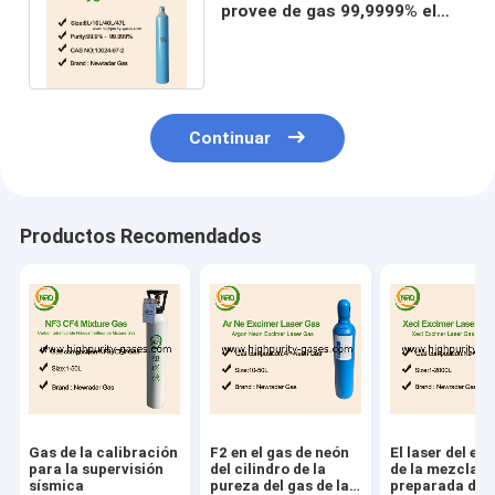
provee de gas 99,9999% el
cilindro oxígeno-gas del O2
40L 50L
Continuar
Productos Recomendados
Gas de la calibración
F2 en el gas de neón
El laser del ex
para la supervisión
del cilindro de la
de la mezcla
sísmica
pureza del gas de la
preparada de