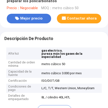
preparar los policarbonatos
Precio：Negociable
MOQ：metro cúbico 50
Mejor precio
Contactar ahora
Descripción De Producto
,
gas electrico
Alta luz
pureza más los gases de la
especialidad
Cantidad de orden
metro cúbico 50
mínima
Capacidad de la
metro cúbico 3.000 por mes
fuente
Certificación
ISO/DOT/GB
Condiciones de
L/C, T/T, Western Union, MoneyGram
pago
Detalles de
8L / cilindro 40L/47L
empaquetado