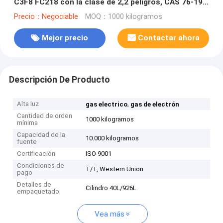
C3F8 FC218 con la clase de 2,2 peligros, CAS 76-19-
7
Precio：Negociable
MOQ：1000 kilogramos
Mejor precio
Contactar ahora
Descripción De Producto
Alta luz
,
gas electrico
gas de electrón
Cantidad de orden
1000 kilogramos
mínima
Capacidad de la
10.000 kilogramos
fuente
Certificación
ISO 9001
Condiciones de
T/T, Western Union
pago
Detalles de
Cilindro 40L/926L
empaquetado
Vea más