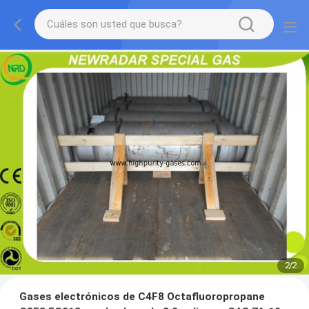
2
/
2
Gases electrónicos de C4F8 Octafluoropropane