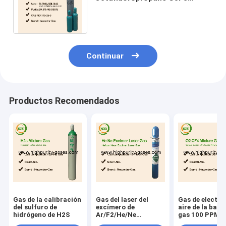
FC218 con la clase de 2,2
peligros, CAS 76-19-7
Continuar
Productos Recomendados
Gas de la calibración
Gas del laser del
Gas de electró
del sulfuro de
excímero de
aire de la bala
hidrógeno de H2S
Ar/F2/He/Ne
gas 100 PPM d
mezclado para la
calibración de