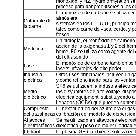
monóxido, y H2. Hydroformylation se j
proceso para dar precursores a los d
El monóxido de carbono se utiliza e
atmósfera
Colorante de
sistemas en los E.E.U.U., principalm
la carne
tales como carne de vaca, cerdo, y p
fresco
En biología, el monóxido de carbono
acción de la oxigenasa 1 y 2 del hem
Medicina
heme. F6 se utiliza como agente del 
del ultrasonido
El monóxido de carbono también se h
Lasers
lasers infrarrojos de alto poder
Industria
Otros usos principales incluyen un ga
eléctrica
y como relleno inerte para las venta
SF6 se utiliza en la industria eléctr
Medio
los disyuntores de alto voltaje, disposi
dieléctrico
electricalequipment, substituyendo a
llenados (OCBs) que pueden conten
Compuesto
El hexafluorudo del azufre era el gas
del trazalíneas
calibración del modelo de dispersión
Altavoces
Se ha utilizado en altavoces electros
electrostáticos
dieléctrica y peso de molecularidad 
Etchant
El plasma SF6 también se utiliza en 