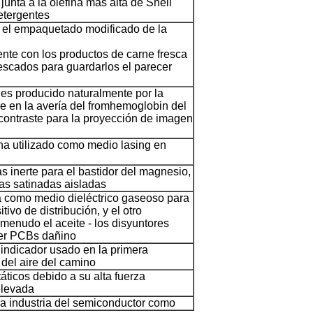
unta a la olefina más alta de Shell
etergentes
n el empaquetado modificado de la
ente con los productos de carne fresca
escados para guardarlos el parecer
 es producido naturalmente por la
e en la avería del fromhemoglobin del
contraste para la proyección de imagen
a utilizado como medio lasing en
s inerte para el bastidor del magnesio,
nas satinadas aisladas
ica como medio dieléctrico gaseoso para
tivo de distribución, y el otro
 menudo el aceite - los disyuntores
er PCBs dañino
 indicador usado en la primera
 del aire del camino
táticos debido a su alta fuerza
elevada
la industria del semiconductor como