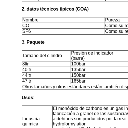
2. datos técnicos típicos (COA)
Nombre
Pureza
CO
Como su re
SF6
Como su re
3.
Paquete
Presión de indicador
Tamaño del cilindro
(barra)
8ltr
100bar
40ltr
135bar
44ltr
150bar
47ltr
165bar
Otros tamaños y otros estándares están también dis
Usos:
El monóxido de carbono es un gas in
fabricación a granel de las sustanci
Industria
aldehinos son producidos por la rea
química
hydroformylation