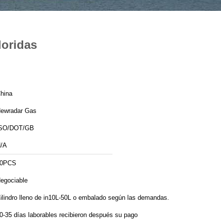
loridas
hina
ewradar Gas
SO/DOT/GB
/A
50PCS
egociable
ilindro lleno de in10L-50L o embalado según las demandas.
0-35 días laborables recibieron después su pago