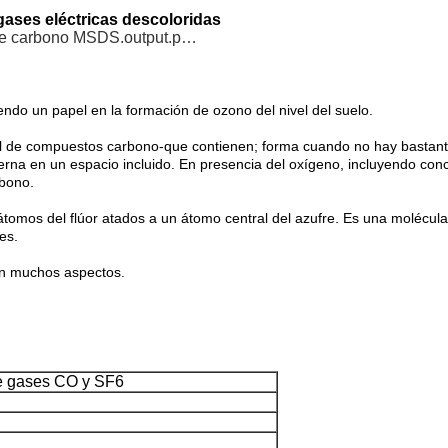
gases eléctricas descoloridas
 de carbono MSDS.output.p…
iendo un papel en la formación de ozono del nivel del suelo.
al de compuestos carbono-que contienen; forma cuando no hay bastant
terna en un espacio incluido. En presencia del oxígeno, incluyendo c
rbono.
tomos del flúor atados a un átomo central del azufre. Es una molécula
es.
en muchos aspectos.
e gases CO y SF6