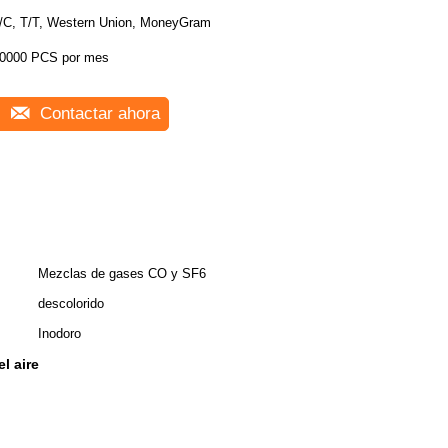
/C, T/T, Western Union, MoneyGram
0000 PCS por mes
Contactar ahora
Mezclas de gases CO y SF6
descolorido
Inodoro
l aire