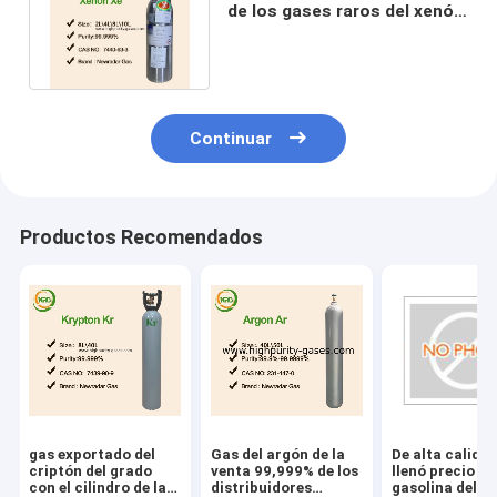
de los gases raros del xenón
de los gases de Xe embaló
Continuar
Productos Recomendados
gas exportado del
Gas del argón de la
De alta calidad
criptón del grado
venta 99,999% de los
llenó precio de
con el cilindro de la
distribuidores
gasolina del he