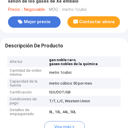
xenón de los gases de Xe embaló
Precio：Negociable
MOQ：metro 1cubic
Mejor precio
Contactar ahora
Descripción De Producto
,
gas noble raro
Alta luz
gases nobles de la química
Cantidad de orden
metro 1cubic
mínima
Capacidad de la
metro cúbico 50 por mes
fuente
Certificación
ISO/DOT/GB
Condiciones de
T/T, L/C, Western Union
pago
Detalles de
8L, 10L, 44L, 50L
empaquetado
Vea más