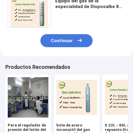
Equipo del gas de la
especialidad de Disposalbe 8
gramos - el tanque Mini
Cylinder del CO2 de 88 gramos
Continuar
Productos Recomendados
Para el regulador de
bote de acero
0.22L - 80L ros
presión del latón del
inconsútil del gas
repuesto Disp