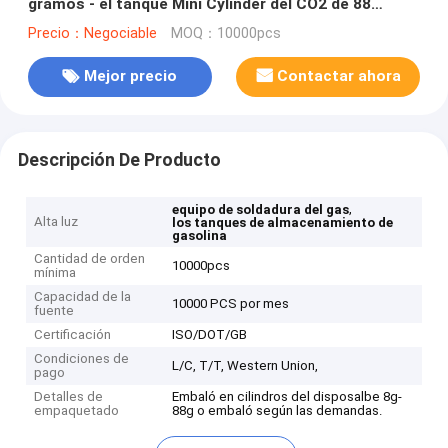
gramos - el tanque Mini Cylinder del CO2 de 88
gramos
Precio：Negociable
MOQ：10000pcs
Mejor precio
Contactar ahora
Descripción De Producto
,
equipo de soldadura del gas
Alta luz
los tanques de almacenamiento de
gasolina
Cantidad de orden
10000pcs
mínima
Capacidad de la
10000 PCS por mes
fuente
Certificación
ISO/DOT/GB
Condiciones de
L/C, T/T, Western Union,
pago
Detalles de
Embaló en cilindros del disposalbe 8g-
empaquetado
88g o embaló según las demandas.