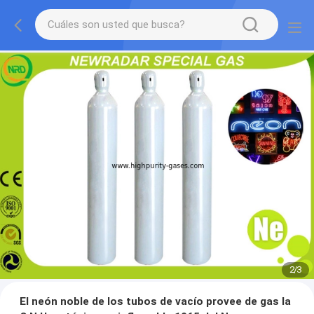
2
/
3
El neón noble de los tubos de vacío provee de gas la