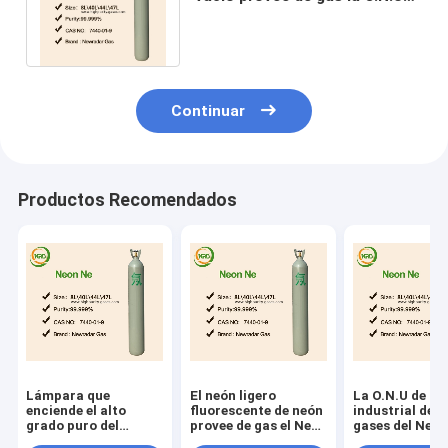
no tóxica no inflamable 1065
del Ne
Continuar
Productos Recomendados
Lámpara que
El neón ligero
La O.N.U de ne
enciende el alto
fluorescente de neón
industrial de l
grado puro del
provee de gas el Ne
gases del Ne 
electrón de los gases
con el PUNTO 10L -
1065 7440-01-