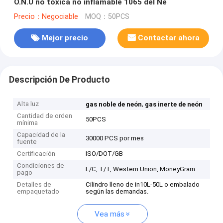
O.N.U no tóxica no inflamable 1065 del Ne
Precio：Negociable
MOQ：50PCS
Mejor precio
Contactar ahora
Descripción De Producto
Alta luz
,
gas noble de neón
gas inerte de neón
Cantidad de orden
50PCS
mínima
Capacidad de la
30000 PCS por mes
fuente
Certificación
ISO/DOT/GB
Condiciones de
L/C, T/T, Western Union, MoneyGram
pago
Detalles de
Cilindro lleno de in10L-50L o embalado
empaquetado
según las demandas.
Vea más