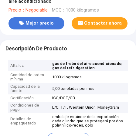
aire acondicionado
Precio：Negociable
MOQ：1000 kilogramos
Mejor precio
Contactar ahora
Descripción De Producto
,
gas de freón del aire acondicionado
Alta luz
gas del refridgeration
Cantidad de orden
1000 kilogramos
mínima
Capacidad de la
5,00 toneladas por mes
fuente
Certificación
ISO/DOT/GB
Condiciones de
L/C, T/T, Western Union, MoneyGram
pago
embalaje estándar de la exportación:
Detalles de
cada cilindro que se protegerá por dos
empaquetado
polivinílico-redes, colo