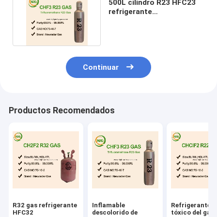
500L cilindro R23 HFC23
refrigerante
Trifluoromethane no
inflamable
Continuar
Productos Recomendados
R32 gas refrigerante
Inflamable
Refrigerante n
HFC32
descolorido de
tóxico del gas