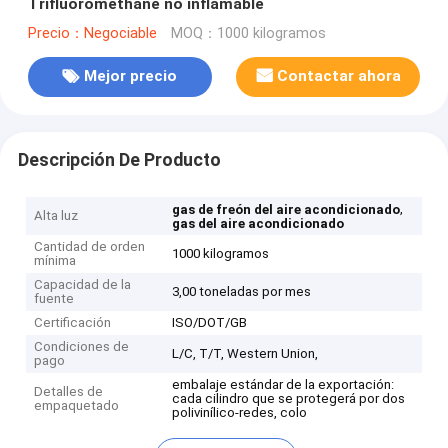
Trifluoromethane no inflamable
Precio：Negociable
MOQ：1000 kilogramos
Mejor precio
Contactar ahora
Descripción De Producto
,
gas de freón del aire acondicionado
Alta luz
gas del aire acondicionado
Cantidad de orden
1000 kilogramos
mínima
Capacidad de la
3,00 toneladas por mes
fuente
Certificación
ISO/DOT/GB
Condiciones de
L/C, T/T, Western Union,
pago
embalaje estándar de la exportación:
Detalles de
cada cilindro que se protegerá por dos
empaquetado
polivinílico-redes, colo