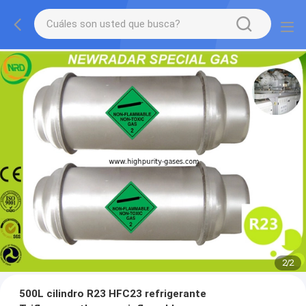
2
/
2
500L cilindro R23 HFC23 refrigerante