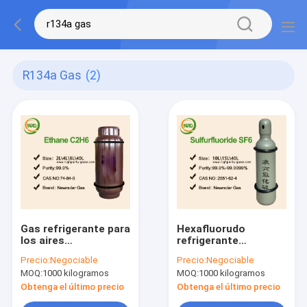
R134a Gas
(2)
Gas refrigerante para
Hexafluorudo
los aires
refrigerante
acondicionados del
descolorido del
Precio:
Negociable
Precio:
Negociable
automóvil
azufre del gas del
MOQ:
1000 kilogramos
MOQ:
1000 kilogramos
gas licuado como
grado industrial del
Obtenga el último precio
Obtenga el último precio
gas del grado