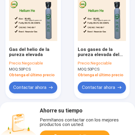
Gas del helio de la
Los gases de la
pureza elevada
pureza elevada del
helio UN1046 él
Precio:
Negociable
Precio:
Negociable
provee de gas las
MOQ:
50PCS
MOQ:
50PCS
atmósferas
controladas
Obtenga el último precio
Obtenga el último precio
Contactar ahora
Contactar ahora
Ahorre su tiempo
Permítanos contactar con los mejores
productos con usted.