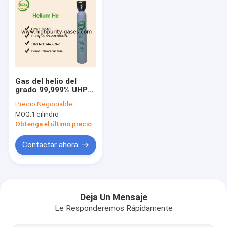
Gas del helio del
grado 99,999% UHP
del electrón en venta
Precio:
Negociable
él helio 99,999
MOQ:
1 cilindro
Obtenga el último precio
Contactar ahora
Inicio
Productos
Deja Un Mensaje
Le Responderemos Rápidamente
Sobre nosotros