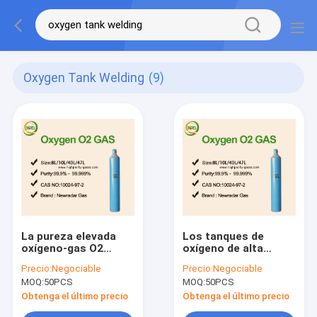
Oxygen Tank Welding
(9)
La pureza elevada
Los tanques de
oxígeno-gas O2
oxígeno de alta
provee de gas CAS
presión oxígeno-gas
Precio:
Negociable
Precio:
Negociable
7782-44-7, el tanque
médicos DOT
MOQ:
50PCS
MOQ:
50PCS
de oxígeno UN1072
Standard no reactivo
Obtenga el último precio
Obtenga el último precio