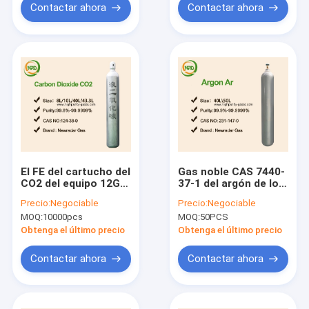
Contactar ahora
Contactar ahora
El FE del cartucho del
Gas noble CAS 7440-
CO2 del equipo 12G
37-1 del argón de los
del gas de la
gases de la pureza
Precio:
Negociable
Precio:
Negociable
especialidad del agua
elevada de AR
MOQ:
10000pcs
MOQ:
50PCS
potable cubre con
99,9999% insípido
cinc galvanizado
Obtenga el último precio
Obtenga el último precio
Contactar ahora
Contactar ahora