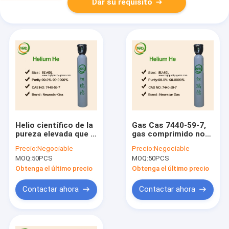
Dar su requisito
Helio científico de la
Gas Cas 7440-59-7,
pureza elevada que él
gas comprimido no
provee de gas
inflamable del helio
Precio:
Negociable
Precio:
Negociable
embalado en DOT
de la pureza elevada
MOQ:
50PCS
MOQ:
50PCS
Cylinders 10L - 50L
UN1046
Obtenga el último precio
Obtenga el último precio
Contactar ahora
Contactar ahora