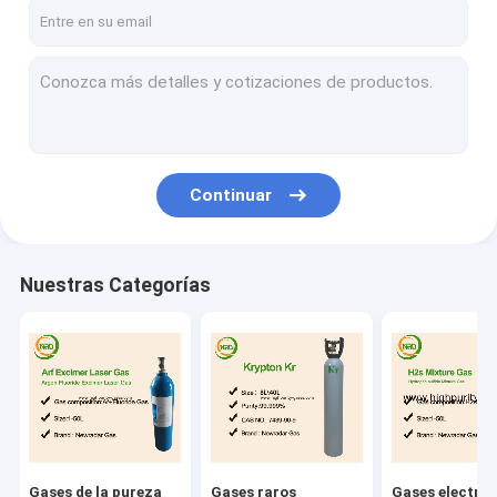
Visita a la fábrica
Control de Calidad
Contacto
Solicitar una cotización
Continuar
Gases de la pureza elevada
Nuestras Categorías
Gases raros
Gases electrónicos
Gases orgánicos
Gases isotópicos
Gases de la pureza
Gases raros
Gases electró