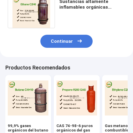
Sustancias altamente
inflamables orgánicas
naturales de los compuestos
de C2H6 R170
Continuar
Productos Recomendados
99,9% gases
CAS 74-98-6 puros
Gas metano d
orgánicos del butano
orgánicos del gas
combustible d