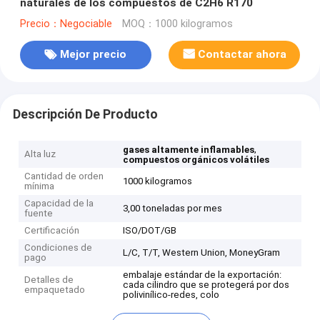
naturales de los compuestos de C2H6 R170
Precio：Negociable
MOQ：1000 kilogramos
Mejor precio
Contactar ahora
Descripción De Producto
,
gases altamente inflamables
Alta luz
compuestos orgánicos volátiles
Cantidad de orden
1000 kilogramos
mínima
Capacidad de la
3,00 toneladas por mes
fuente
Certificación
ISO/DOT/GB
Condiciones de
L/C, T/T, Western Union, MoneyGram
pago
embalaje estándar de la exportación:
Detalles de
cada cilindro que se protegerá por dos
empaquetado
polivinílico-redes, colo